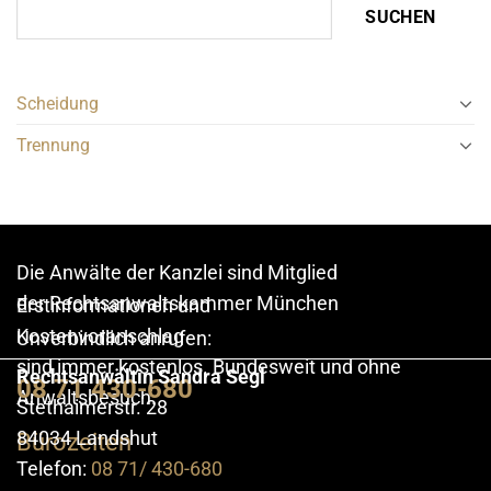
SUCHEN
Scheidung
Trennung
Die Anwälte der Kanzlei sind Mitglied
der
Rechtsanwaltskammer München
Erstinformationen und
Kostenvoranschlag
Unverbindlich anrufen:
sind immer kostenlos. Bundesweit und ohne
Rechtsanwältin Sandra Segl
08 71 430-680
Anwaltsbesuch.
Stethaimerstr. 28
84034 Landshut
Bürozeiten
Telefon:
08 71/ 430-680