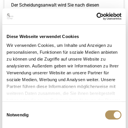
Der Scheidungsanwalt wird Sie nach diesen
Angaben fragen und Sie bei Unklarheiten
unterstützen. Auch wenn Ihnen Angaben nicht
bekannt sind (zum Beispiel der neue Wohnort des
Ehegatten). Wir in unserer Kanzlei haben uns auf
Diese Webseite verwendet Cookies
derartige Fälle spezialisiert.
Wir verwenden Cookies, um Inhalte und Anzeigen zu
Nehmen Sie gerne mit uns Kontakt auf.
personalisieren, Funktionen für soziale Medien anbieten
Ein entsprechendes Muster eines
zu können und die Zugriffe auf unsere Website zu
Scheidungsantrags finden Sie,
hier
.
analysieren. Außerdem geben wir Informationen zu Ihrer
Verwendung unserer Website an unsere Partner für
soziale Medien, Werbung und Analysen weiter. Unsere
4. Wo wird der Scheidungsantrag eingereicht?
Partner führen diese Informationen möglicherweise mit
Der Scheidungsantrag muss durch den
weiteren Daten zusammen, die Sie ihnen bereitgestellt
Scheidungsanwalt
beim für die Scheidung
haben oder die sie im Rahmen Ihrer Nutzung der Dienste
zuständigen Familiengericht
eingereicht werden.
gesammelt haben.
Einwilligungsauswahl
Das Familiengericht ist eine spezielle Abteilung bei
Notwendig
den Amtsgerichten, die nur für die Bearbeitung von
Familiensachen gebildet wurden. Dort werden die