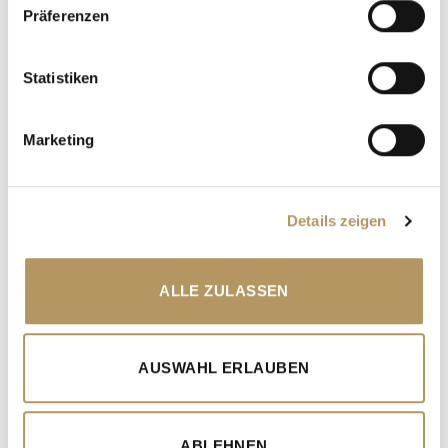
Präferenzen
Verfahren von einem Einzelrichter bearbeitet, der
sowohl über den Scheidungsantrag als auch über
eventuelle Scheidungsfolgesachen entscheidet.
Statistiken
Welches
Familiengericht
für den Scheidungsantrag
örtlich zuständig
ist, folgt einer gesetzlich
Marketing
festgelegten Reihenfolge. Relevant ist dabei die
letzte gemeinsame Ehewohnung
der Ehegatten, wo
eventuelle
Kinder leben
bzw. wo der
Antragsgegner
Details zeigen
jetzt lebt
.
5. Wann kann der Scheidungsantrag eingereicht
ALLE ZULASSEN
werden?
Der
Scheidungsantrag kann nach etwa 9 – 10
Monaten beim Familiengericht eingereicht
werden.
AUSWAHL ERLAUBEN
Das liegt daran, dass bei einer
„normalen“
Scheidung
in etwa 4 – 6 Monate vergehen, bis der
Scheidungstermin stattfindet. Erst an diesem Tag
ABLEHNEN