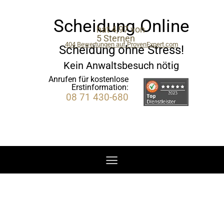
Zum
Inhalt
Scheidung Online
hat
4,97
von
springen
5
Sternen
404
Bewertungen auf ProvenExpert.com
Scheidung ohne Stress!
SEGL Rechtsanwälte
Kein Anwaltsbesuch nötig
Anrufen für kostenlose
Erstinformation:
08 71 430-680