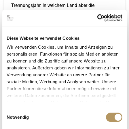
Trennungsjahr. In welchem Land aber die
Familiengerichte für die
Scheidung bei einem
Auslandsbezug
zuständig sind, ist oftmals eine
komplizierte Rechtsfrage.
Es ist auch möglich, dass bei einer Scheidung
Diese Webseite verwendet Cookies
zwischen Ausländern (einer oder beide sind nicht
Wir verwenden Cookies, um Inhalte und Anzeigen zu
Deutsche) das deutsche Rechtssystem keine
personalisieren, Funktionen für soziale Medien anbieten
Anwendung findet.
zu können und die Zugriffe auf unsere Website zu
analysieren. Außerdem geben wir Informationen zu Ihrer
Wenn Sie bei einer solchen Fragestellung Hilfe
Verwendung unserer Website an unsere Partner für
benötigen,
wenden Sie sich gerne an uns
!
soziale Medien, Werbung und Analysen weiter. Unsere
Partner führen diese Informationen möglicherweise mit
2. „Blitzscheidung“ – Unter welchen
weiteren Daten zusammen, die Sie ihnen bereitgestellt
Voraussetzungen kann man davon sprechen?
haben oder die sie im Rahmen Ihrer Nutzung der Dienste
Da neben dem Einhalten des Trennungsjahres in
gesammelt haben.
Einwilligungsauswahl
Deutschland bei der Scheidung der
Notwendig
Versorgungsausgleich
von Amts wegen